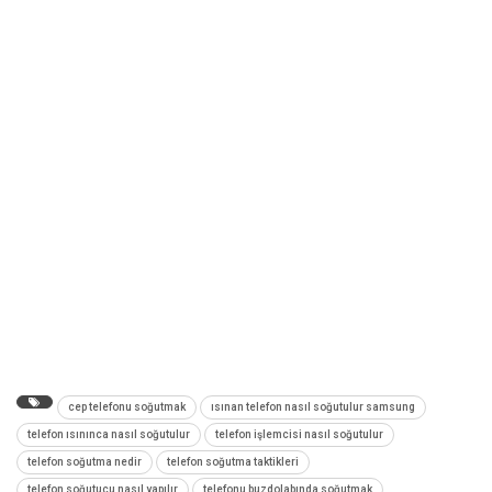
cep telefonu soğutmak
ısınan telefon nasıl soğutulur samsung
telefon ısınınca nasıl soğutulur
telefon işlemcisi nasıl soğutulur
telefon soğutma nedir
telefon soğutma taktikleri
telefon soğutucu nasıl yapılır
telefonu buzdolabında soğutmak