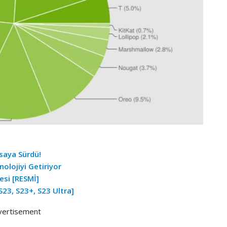
asaya Sürdü!
olojiyi Getiriyor
esi [RESMİ]
S23, S23+, S23 Ultra]
vertisement