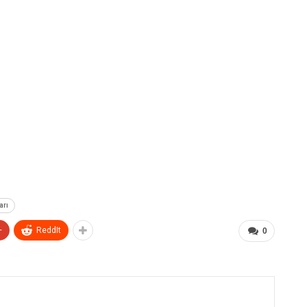
arı
+
ReddIt
0