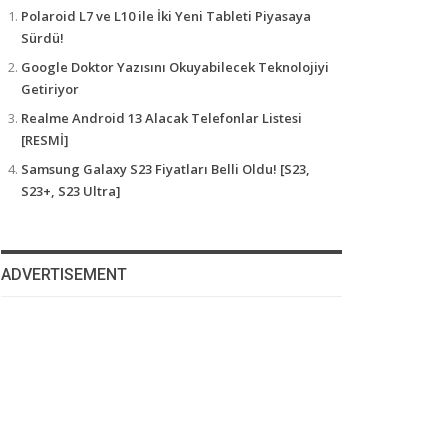
Polaroid L7 ve L10 ile İki Yeni Tableti Piyasaya
Sürdü!
Google Doktor Yazısını Okuyabilecek Teknolojiyi
Getiriyor
Realme Android 13 Alacak Telefonlar Listesi
[RESMİ]
Samsung Galaxy S23 Fiyatları Belli Oldu! [S23,
S23+, S23 Ultra]
ADVERTISEMENT