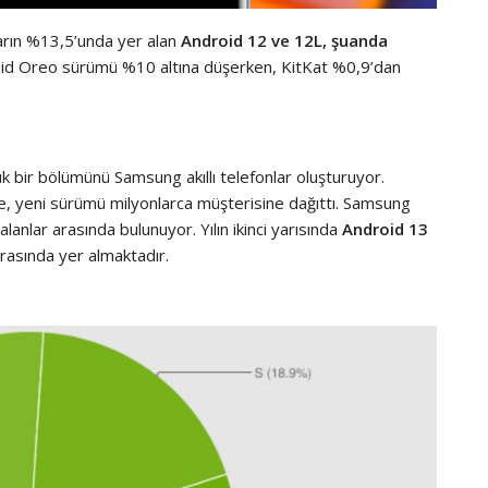
ların %13,5’unda yer alan
Android 12 ve 12L, şuanda
droid Oreo sürümü %10 altına düşerken, KitKat %0,9’dan
ük bir bölümünü Samsung akıllı telefonlar oluşturuyor.
te, yeni sürümü milyonlarca müşterisine dağıttı. Samsung
anlar arasında bulunuyor. Yılın ikinci yarısında
Android 13
rasında yer almaktadır.