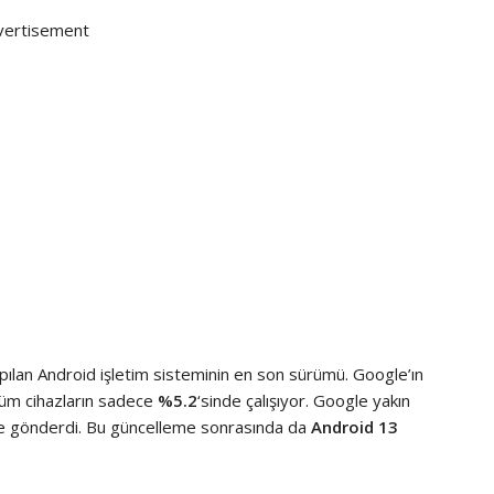
vertisement
apılan Android işletim sisteminin en son sürümü. Google’ın
tüm cihazların sadece
%5.2
‘sinde çalışıyor. Google yakın
me gönderdi. Bu güncelleme sonrasında da
Android 13