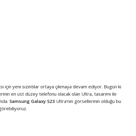
 için yeni sızıntılar ortaya çıkmaya devam ediyor. Bugün ki
erinin en üst düzey telefonu olacak olan Ultra, tasarımı ile
umda.
Samsung Galaxy S23
Ultra’nın görsellerinin olduğu bu
görebiliyoruz.