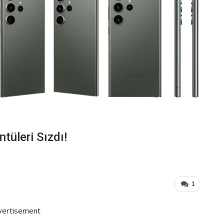
tüleri Sızdı!
1
vertisement