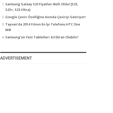
Samsung Galaxy S23 Fiyatları Belli Oldu! [S23,
S23+, S23 Ultra]
Google Çeviri Özelliğine Anında Çeviriyi Getiriyor!
Tayvan’da 2014 Yılının En İyi Telefonu HTC One
M8!
Samsung’un Yeni Tabletleri 4:3 Ekran Olabilir!
ADVERTISEMENT