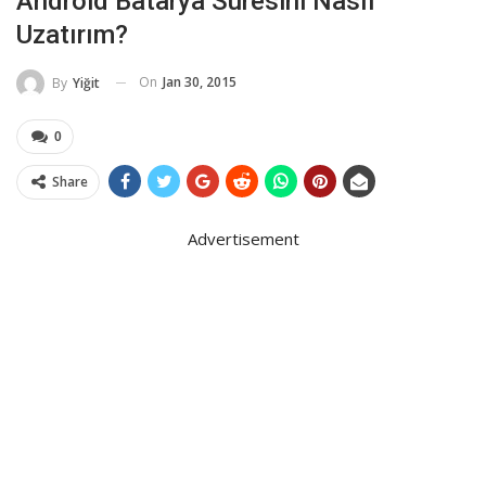
Android Batarya Süresini Nasıl
Uzatırım?
On
Jan 30, 2015
By
Yiğit
0
Share
Advertisement