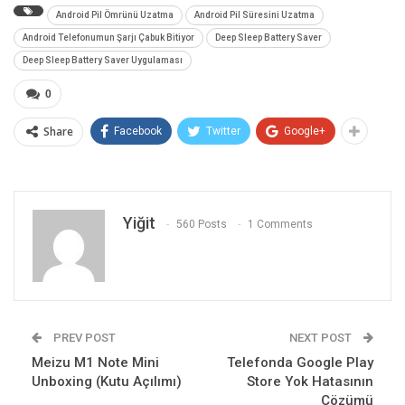
Android Pil Ömrünü Uzatma
Android Pil Süresini Uzatma
Android Telefonumun Şarjı Çabuk Bitiyor
Deep Sleep Battery Saver
Deep Sleep Battery Saver Uygulaması
0
Share
Facebook
Twitter
Google+
Yiğit
560 Posts
1 Comments
PREV POST
NEXT POST
Meizu M1 Note Mini
Telefonda Google Play
Unboxing (Kutu Açılımı)
Store Yok Hatasının
Çözümü