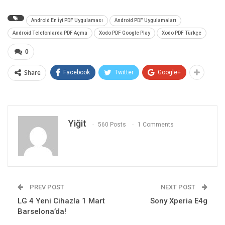
Android En İyi PDF Uygulaması
Android PDF Uygulamaları
Android Telefonlarda PDF Açma
Xodo PDF Google Play
Xodo PDF Türkçe
0
Share
Facebook
Twitter
Google+
Yiğit
560 Posts
1 Comments
PREV POST
NEXT POST
LG 4 Yeni Cihazla 1 Mart
Sony Xperia E4g
Barselona’da!