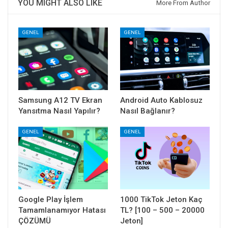
YOU MIGHT ALSO LIKE
More From Author
GENEL
GENEL
Samsung A12 TV Ekran
Android Auto Kablosuz
Yansıtma Nasıl Yapılır?
Nasıl Bağlanır?
GENEL
GENEL
Google Play İşlem
1000 TikTok Jeton Kaç
Tamamlanamıyor Hatası
TL? [100 – 500 – 20000
ÇÖZÜMÜ
Jeton]