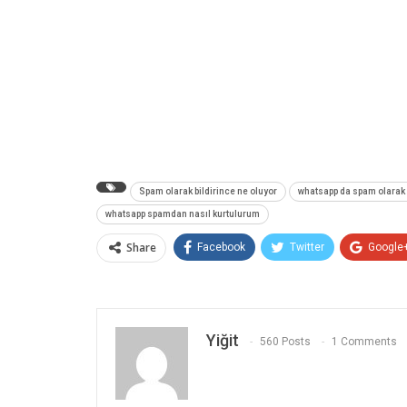
Spam olarak bildirince ne oluyor
whatsapp da spam olarak b
whatsapp spamdan nasıl kurtulurum
Share
Facebook
Twitter
Google
Yiğit
560 Posts
1 Comments