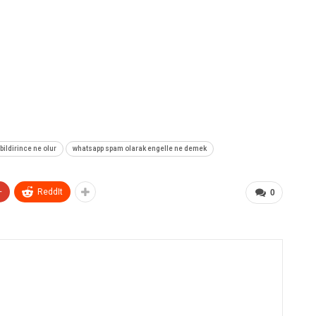
ildirince ne olur
whatsapp spam olarak engelle ne demek
+
ReddIt
0