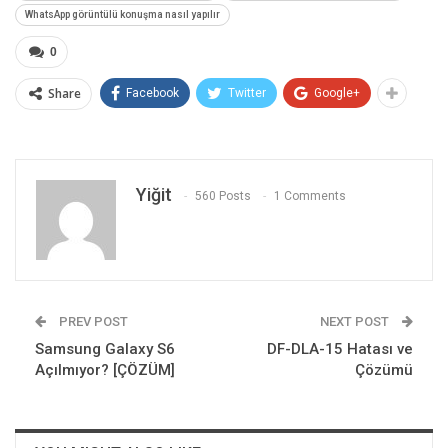
WhatsApp görüntülü konuşma nasıl yapılır
0
Share
Facebook
Twitter
Google+
Yiğit
560 Posts
1 Comments
PREV POST
NEXT POST
Samsung Galaxy S6
DF-DLA-15 Hatası ve
Açılmıyor? [ÇÖZÜM]
Çözümü