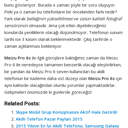
bunu gösteriyor. Burada o zaman şöyle bir soru oluşuyor.
Peki ya o zaman bu telefonların bir öncekinden farkı nedir?
Fark olarak
belleğinin yükseltilmesi
ve
üstün kaliteli fotoğraf
sensörünün
olmasıdır. Ama çok etkin diyebileceğimiz
konularda yeniliklerin olacağı düşünülmüyor. Telefonun sunum
tarihi ise 3 kasım olarak beklenmektedir. Çıkış tarihi’de o
zaman açıklanması bekleniyor.
Meizu Pro 6s
ile ilgili görüşlere baktığımız zaman da Meizu
Pro 6 ile neredeyse tamamen benzerlik olacağı eleştirilirken,
bir yandan da Meizu Pro 6 seven kullanıcıları bu akıllı
telefonun bir kademe daha üst düzeyi olan
Meizu Pro 6s
için
aynı kalitede olacağından olumlu yorumlar yapmaktadırlar.
Gelişmeleri önümüzde ki günlerde göreceğiz!
Related Posts:
Skype Mobil Grup Konuşmasını Aktif Hale Getirdi!
Akıllı Telefon Pazar Payları 2015
2015 Yılının En İyi Akıllı Telefonu: Samsung Galaxy