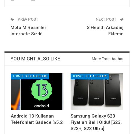
PREV POST
NEXT POST
Moto M Resimleri
S Health Arkadaş
İnternete Sızdı!
Ekleme
YOU MIGHT ALSO LIKE
More From Author
TEKNOLOJI HABERLERI
TEKNOLOJI HABERLERI
Android 13 Kullanan
Samsung Galaxy S23
Telefonlar: Sadece %5.2
Fiyatları Belli Oldu! [S23,
S23+, S23 Ultra]