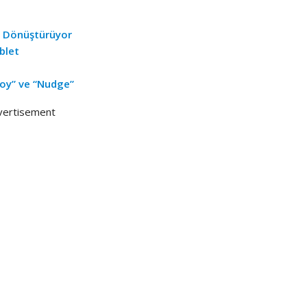
a Dönüştürüyor
blet
Joy” ve “Nudge”
vertisement