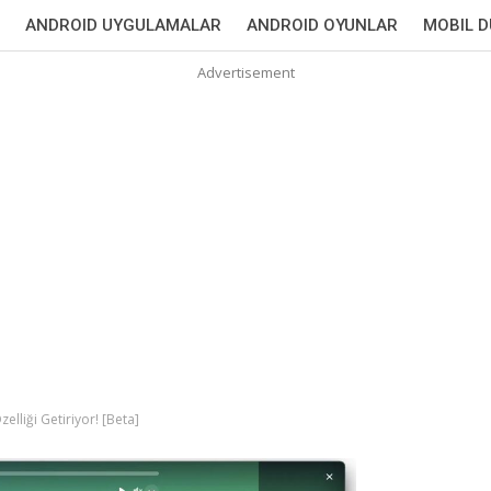
ANDROID UYGULAMALAR
ANDROID OYUNLAR
MOBIL 
Advertisement
lliği Getiriyor! [Beta]