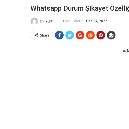
Whatsapp Durum Şikayet Özelliği
Last updated
Dec 24, 2022
By
Yiğit
Share
Ad