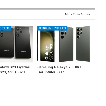
More From Author
BERLERI
TEKNOLOJI HABERLERI
laxy S23 Fiyatları
Samsung Galaxy S23 Ultra
 [S23, S23+, S23
Görüntüleri Sızdı!