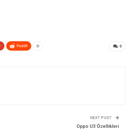
+
ReddIt
0
NEXT POST
Oppo U3 Özellikleri