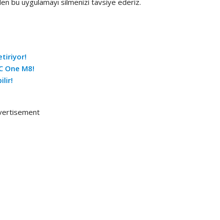
n bu uygulamayı silmenizi tavsiye ederiz.
tiriyor!
TC One M8!
lir!
vertisement