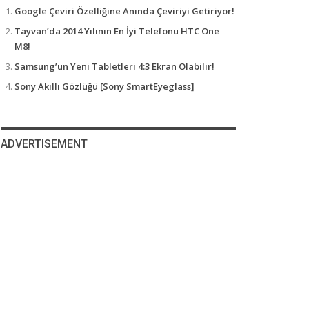
Google Çeviri Özelliğine Anında Çeviriyi Getiriyor!
Tayvan’da 2014 Yılının En İyi Telefonu HTC One
M8!
Samsung’un Yeni Tabletleri 4:3 Ekran Olabilir!
Sony Akıllı Gözlüğü [Sony SmartEyeglass]
ADVERTISEMENT